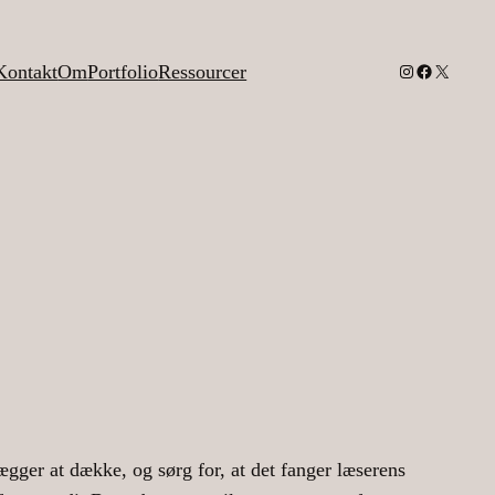
Instagram
Facebook
X
Kontakt
Om
Portfolio
Ressourcer
ægger at dække, og sørg for, at det fanger læserens