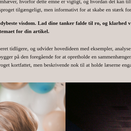
remhæver, hvorfor dette emne er vigtigt, og hvordan det kan til
sproget tilgængeligt, men informativt for at skabe en stærk fo
ybeste visdom. Lad dine tanker falde til ro, og klarhed vil
temaet for din artikel.
ceret tidligere, og udvider hovedideen med eksempler, analyser
 bygger på den foregående for at opretholde en sammenhængen
roget kortfattet, men beskrivende nok til at holde læserne enga