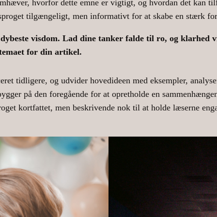
remhæver, hvorfor dette emne er vigtigt, og hvordan det kan til
sproget tilgængeligt, men informativt for at skabe en stærk fo
ybeste visdom. Lad dine tanker falde til ro, og klarhed vil
temaet for din artikel.
ceret tidligere, og udvider hovedideen med eksempler, analyser
 bygger på den foregående for at opretholde en sammenhængen
roget kortfattet, men beskrivende nok til at holde læserne enga