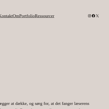
Instagram
Facebook
X
Kontakt
Om
Portfolio
Ressourcer
ægger at dække, og sørg for, at det fanger læserens