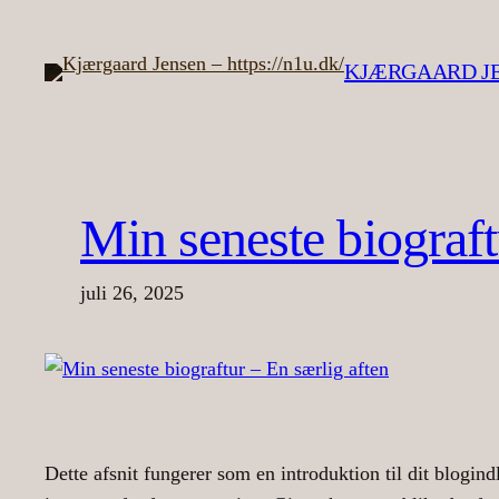
Spring
til
KJÆRGAARD JEN
indhold
Min seneste biograft
juli 26, 2025
Dette afsnit fungerer som en introduktion til dit blogin